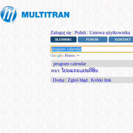
Zaloguj się
|
Polish
|
Umowa użytkownika
SŁOWNIKI
FORUM
KONTAKT
G
o
o
g
l
e
|
Forvo
|
+
program calendar
micr.
ໂປຣແກຣມປະຕິທິນ
Dodaj
|
Zgłoś błąd
|
Krótki link