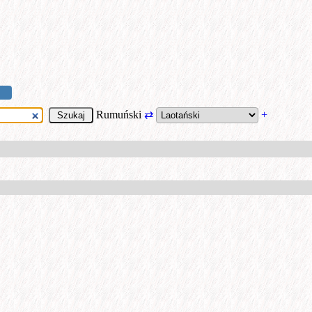
Rumuński
⇄
+