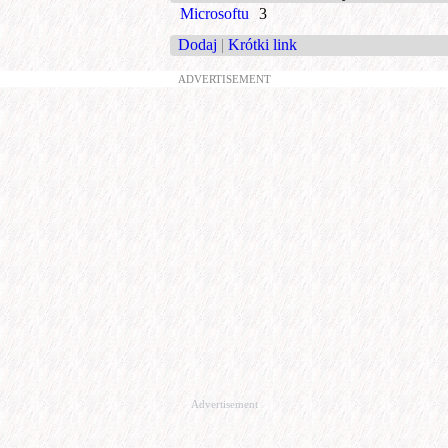
Microsoftu
3
Dodaj
|
Krótki link
ADVERTISEMENT
Advertisement