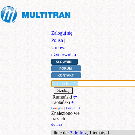
Zaloguj się
|
Polish
|
Umowa
użytkownika
SŁOWNIKI
FORUM
KONTAKT
Rumuński
⇄
Laotański
+
G
o
o
g
l
e
|
Forvo
|
+
Znaleziono we
frazach
do fraz
linie de
:
3 do fraz
, 1 tematyki