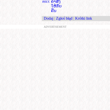
micr.
ຄຳສັ່ງ
ໃຫ້ກັບ
ຄືນ
Dodaj
|
Zgłoś błąd
|
Krótki link
ADVERTISEMENT