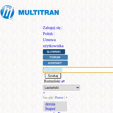
Zaloguj się
|
Polish
|
Umowa
użytkownika
SŁOWNIKI
FORUM
KONTAKT
Rumuński
⇄
+
G
o
o
g
l
e
|
Forvo
|
+
derula
înapoi