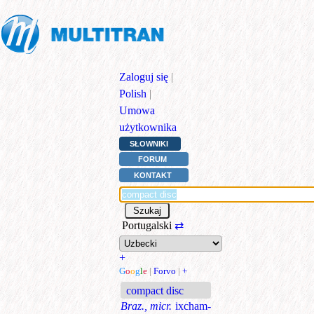
Zaloguj się
|
Polish
|
Umowa
użytkownika
SŁOWNIKI
FORUM
KONTAKT
Portugalski
⇄
+
G
o
o
g
l
e
|
Forvo
|
+
compact disc
Braz., micr.
ixcham-