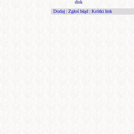
disk
Dodaj
|
Zgłoś błąd
|
Krótki link