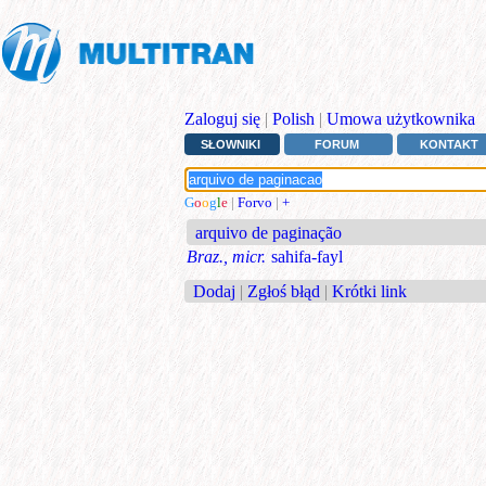
Zaloguj się
|
Polish
|
Umowa użytkownika
SŁOWNIKI
FORUM
KONTAKT
G
o
o
g
l
e
|
Forvo
|
+
arquivo de paginação
Braz., micr.
sahifa-fayl
Dodaj
|
Zgłoś błąd
|
Krótki link