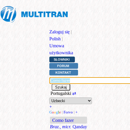
Zaloguj się
|
Polish
|
Umowa
użytkownika
SŁOWNIKI
FORUM
KONTAKT
Portugalski
⇄
+
G
o
o
g
l
e
|
Forvo
|
+
Como fazer
Braz., micr.
Qanday