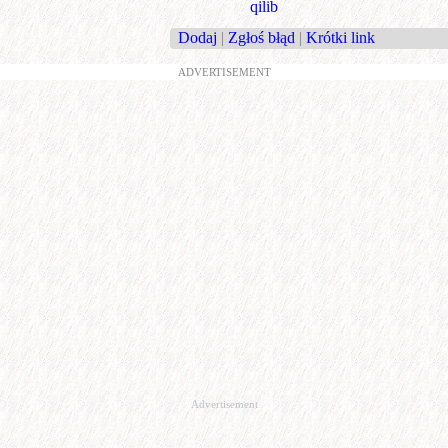
qilib
Dodaj
|
Zgłoś błąd
|
Krótki link
ADVERTISEMENT
Advertisement