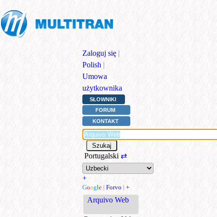
Zaloguj się
|
Polish
|
Umowa
użytkownika
SŁOWNIKI
FORUM
KONTAKT
Portugalski
⇄
+
G
o
o
g
l
e
|
Forvo
|
+
Arquivo Web