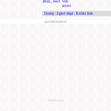
Braz., micr.
Veb
arxivi
Dodaj
|
Zgłoś błąd
|
Krótki link
ADVERTISEMENT
Advertisement