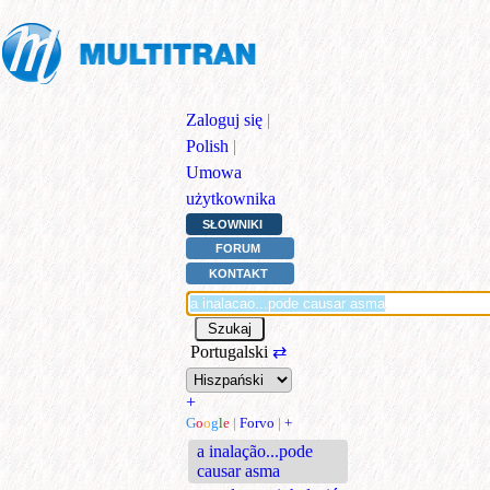
Zaloguj się
|
Polish
|
Umowa
użytkownika
SŁOWNIKI
FORUM
KONTAKT
Portugalski
⇄
+
G
o
o
g
l
e
|
Forvo
|
+
a inalação...pode
causar asma