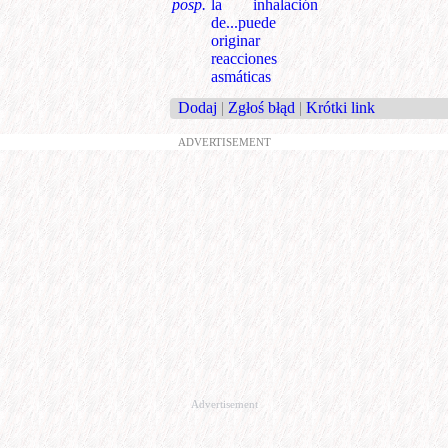
posp.
la inhalación
de...puede
originar
reacciones
asmáticas
Dodaj
|
Zgłoś błąd
|
Krótki link
ADVERTISEMENT
Advertisement