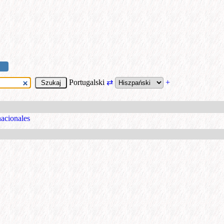
Portugalski
⇄
+
nacionales