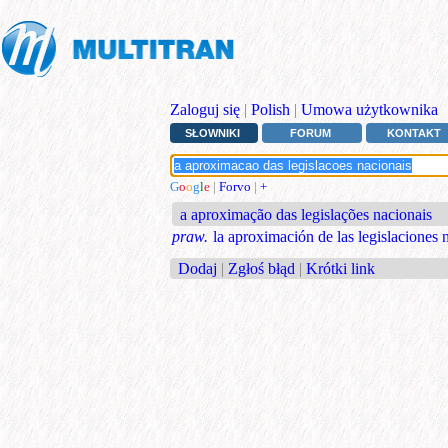
Zaloguj się
|
Polish
|
Umowa użytkownika
SŁOWNIKI
FORUM
KONTAKT
G
o
o
g
l
e
|
Forvo
|
+
a aproximação das legislações nacionais
praw.
la aproximación de las legislaciones 
Dodaj
|
Zgłoś błąd
|
Krótki link