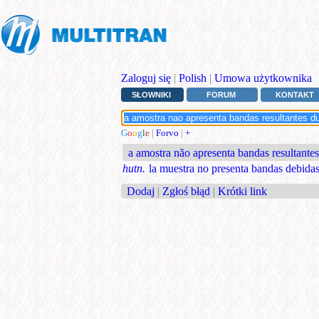
Zaloguj się
|
Polish
|
Umowa użytkownika
SŁOWNIKI
FORUM
KONTAKT
G
o
o
g
l
e
|
Forvo
|
+
a amostra não apresenta bandas resultant
hutn.
la muestra no presenta bandas debida
Dodaj
|
Zgłoś błąd
|
Krótki link