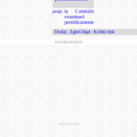
posp.
la Comisión
examinará
periódicamente
Dodaj
|
Zgłoś błąd
|
Krótki link
ADVERTISEMENT
Advertisement