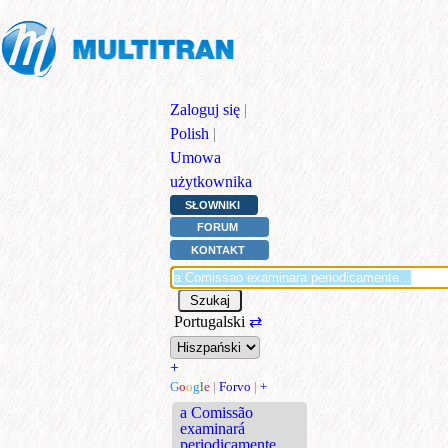
Zaloguj się
|
Polish
|
Umowa
użytkownika
SŁOWNIKI
FORUM
KONTAKT
Portugalski
⇄
+
G
o
o
g
l
e
|
Forvo
|
+
a Comissão
examinará
periodicamente...