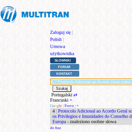
Zaloguj się
|
Polish
|
Umowa
użytkownika
SŁOWNIKI
FORUM
KONTAKT
Portugalski
⇄
Francuski
+
G
o
o
g
l
e
|
Forvo
|
+
4
|
Protocolo Adicional ao Acordo Geral s
os Privilegios e Imunidades do Conselho d
Europa
- znaleziono osobne słowa
do fraz