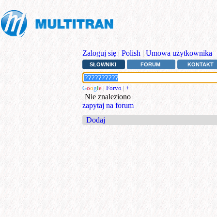
Zaloguj się
|
Polish
|
Umowa użytkownika
SŁOWNIKI
FORUM
KONTAKT
G
o
o
g
l
e
|
Forvo
|
+
Nie znaleziono
zapytaj na forum
Dodaj