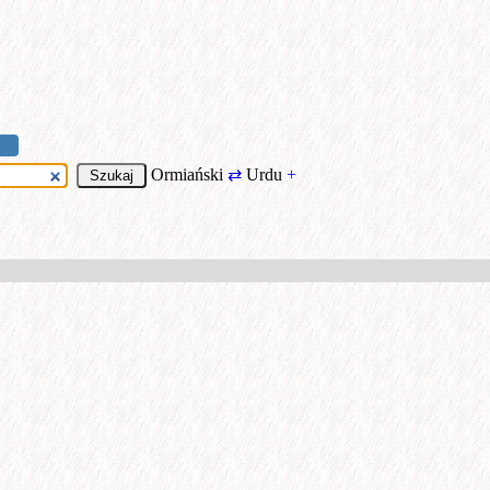
Ormiański
⇄
Urdu
+