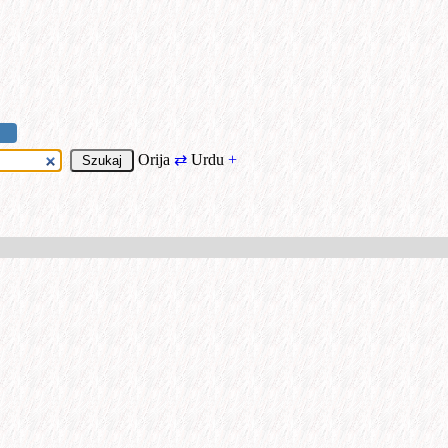
Orija
⇄
Urdu
+