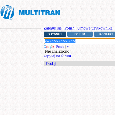
Zaloguj się
|
Polish
|
Umowa użytkownika
SŁOWNIKI
FORUM
KONTAKT
G
o
o
g
l
e
|
Forvo
|
+
Nie znaleziono
zapytaj na forum
Dodaj