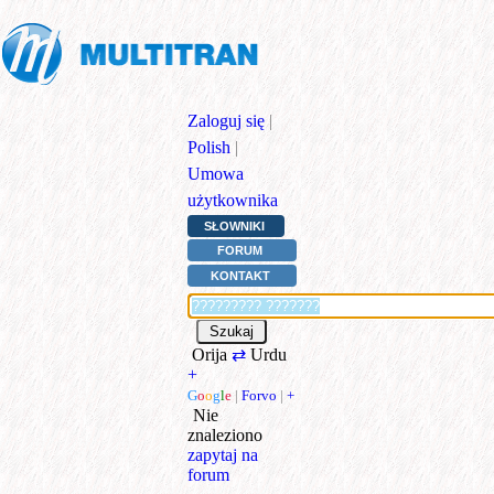
Zaloguj się
|
Polish
|
Umowa
użytkownika
SŁOWNIKI
FORUM
KONTAKT
Orija
⇄
Urdu
+
G
o
o
g
l
e
|
Forvo
|
+
Nie
znaleziono
zapytaj na
forum