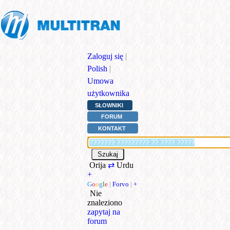
Zaloguj się
|
Polish
|
Umowa
użytkownika
SŁOWNIKI
FORUM
KONTAKT
Orija
⇄
Urdu
+
G
o
o
g
l
e
|
Forvo
|
+
Nie
znaleziono
zapytaj na
forum