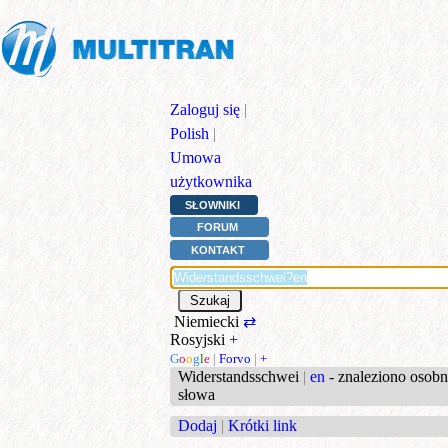
Zaloguj się
|
Polish
|
Umowa
użytkownika
SŁOWNIKI
FORUM
KONTAKT
Niemiecki
⇄
Rosyjski
+
G
o
o
g
l
e
|
Forvo
|
+
Widerstandsschwei
|
en
- znaleziono osob
słowa
Dodaj
|
Krótki link