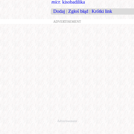
micr.
kisobadilika
Dodaj
|
Zgłoś błąd
|
Krótki link
ADVERTISEMENT
Advertisement