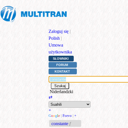
Zaloguj się
|
Polish
|
Umowa
użytkownika
SŁOWNIKI
FORUM
KONTAKT
Niderlandzki
⇄
+
G
o
o
g
l
e
|
Forvo
|
+
constante
f