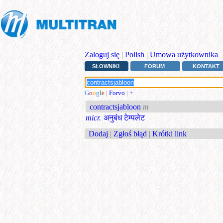
Zaloguj się
|
Polish
|
Umowa użytkownika
SŁOWNIKI
FORUM
KONTAKT
G
o
o
g
l
e
|
Forvo
|
+
contractsjabloon
m
micr.
अनुबंध टेम्‍पलेट
Dodaj
|
Zgłoś błąd
|
Krótki link