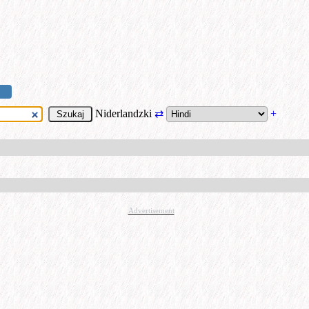
Niderlandzki
⇄
+
Advertisement