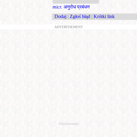
micr.
अनुरोध प्रबंधन
Dodaj
|
Zgłoś błąd
|
Krótki link
ADVERTISEMENT
Advertisement