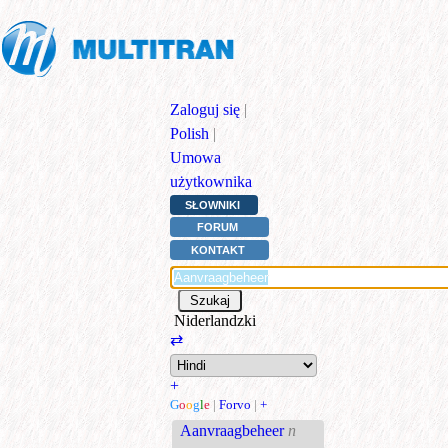
Zaloguj się
|
Polish
|
Umowa
użytkownika
SŁOWNIKI
FORUM
KONTAKT
Niderlandzki
⇄
+
G
o
o
g
l
e
|
Forvo
|
+
Aanvraagbeheer
n