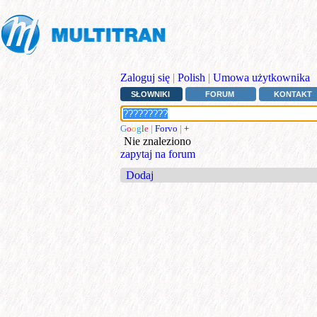
Zaloguj się
|
Polish
|
Umowa użytkownika
SŁOWNIKI
FORUM
KONTAKT
G
o
o
g
l
e
|
Forvo
|
+
Nie znaleziono
zapytaj na forum
Dodaj