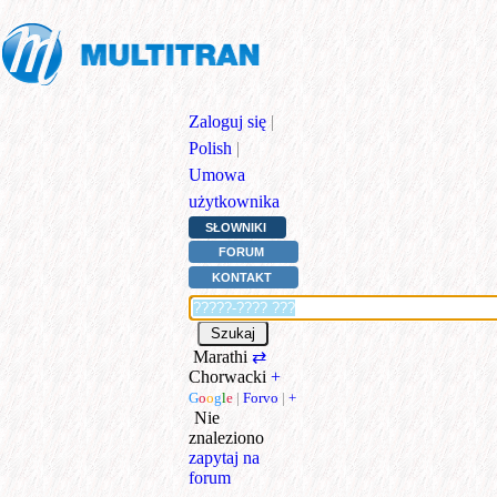
Zaloguj się
|
Polish
|
Umowa
użytkownika
SŁOWNIKI
FORUM
KONTAKT
Marathi
⇄
Chorwacki
+
G
o
o
g
l
e
|
Forvo
|
+
Nie
znaleziono
zapytaj na
forum