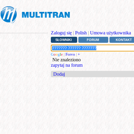
Zaloguj się
|
Polish
|
Umowa użytkownika
SŁOWNIKI
FORUM
KONTAKT
G
o
o
g
l
e
|
Forvo
|
+
Nie znaleziono
zapytaj na forum
Dodaj