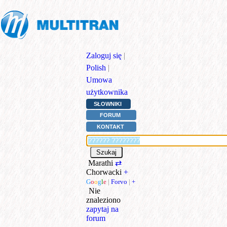
Zaloguj się
|
Polish
|
Umowa
użytkownika
SŁOWNIKI
FORUM
KONTAKT
Marathi
⇄
Chorwacki
+
G
o
o
g
l
e
|
Forvo
|
+
Nie
znaleziono
zapytaj na
forum