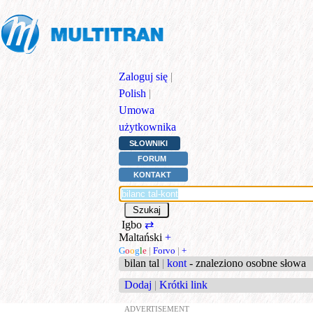
Zaloguj się
|
Polish
|
Umowa
użytkownika
SŁOWNIKI
FORUM
KONTAKT
Igbo
⇄
Maltański
+
G
o
o
g
l
e
|
Forvo
|
+
bilan tal
|
kont
- znaleziono osobne słowa
Dodaj
|
Krótki link
ADVERTISEMENT