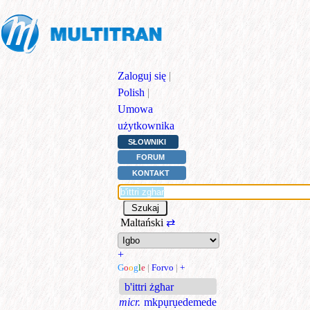
Zaloguj się
|
Polish
|
Umowa
użytkownika
SŁOWNIKI
FORUM
KONTAKT
Maltański
⇄
+
G
o
o
g
l
e
|
Forvo
|
+
b'ittri żgħar
micr.
mkpụrụedemede