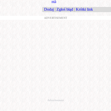
ntà
Dodaj
|
Zgłoś błąd
|
Krótki link
ADVERTISEMENT
Advertisement