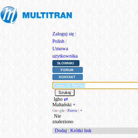
Zaloguj się
|
Polish
|
Umowa
użytkownika
SŁOWNIKI
FORUM
KONTAKT
Igbo
⇄
Maltański
+
G
o
o
g
l
e
|
Forvo
|
+
Nie
znaleziono
Dodaj
|
Krótki link