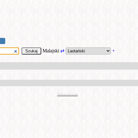
Malajski
⇄
+
Advertisement