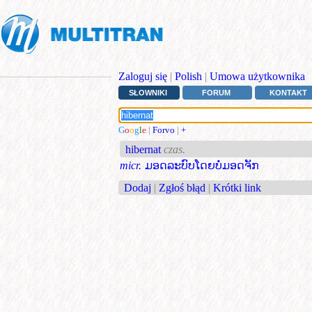
Zaloguj się
|
Polish
|
Umowa użytkownika
SŁOWNIKI
FORUM
KONTAKT
G
o
o
g
l
e
|
Forvo
|
+
hibernat
czas.
micr.
ມອດລະບົບໂດຍບໍ່ມອດຈັກ
Dodaj
|
Zgłoś błąd
|
Krótki link