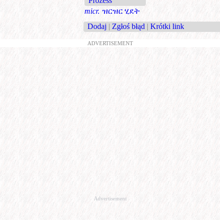
Prozess
micr.
ዝርዝር ሂደት
Dodaj
|
Zgłoś błąd
|
Krótki link
ADVERTISEMENT
Advertisement