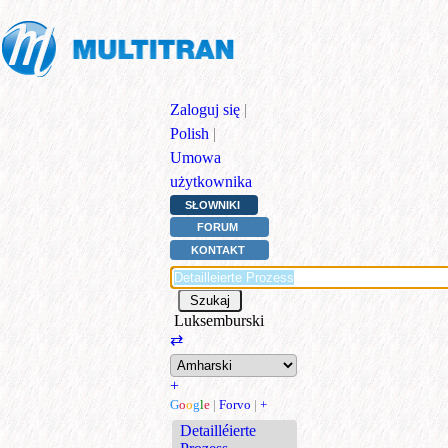
Zaloguj się
|
Polish
|
Umowa
użytkownika
SŁOWNIKI
FORUM
KONTAKT
Luksemburski
⇄
+
G
o
o
g
l
e
|
Forvo
|
+
Detailléierte