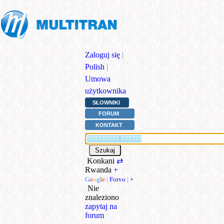
Zaloguj się
|
Polish
|
Umowa
użytkownika
SŁOWNIKI
FORUM
KONTAKT
Konkani
⇄
Rwanda
+
G
o
o
g
l
e
|
Forvo
|
+
Nie
znaleziono
zapytaj na
forum