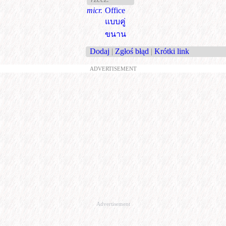
micr.
Office
แบบคู่
ขนาน
Dodaj
|
Zgłoś błąd
|
Krótki link
ADVERTISEMENT
Advertisement