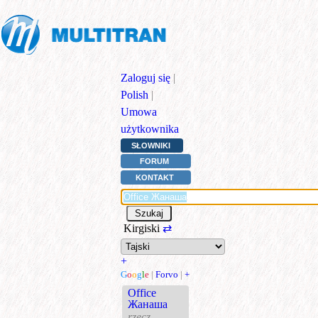
Zaloguj się
|
Polish
|
Umowa
użytkownika
SŁOWNIKI
FORUM
KONTAKT
Kirgiski
⇄
+
G
o
o
g
l
e
|
Forvo
|
+
Office
Жанаша
rzecz.