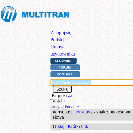
Zaloguj się
|
Polish
|
Umowa
użytkownika
SŁOWNIKI
FORUM
KONTAKT
Kirgiski
⇄
Tajski
+
G
o
o
g
l
e
|
Forvo
|
+
ке тилкел
|
туташуу
- znaleziono osobne
słowa
Dodaj
|
Krótki link