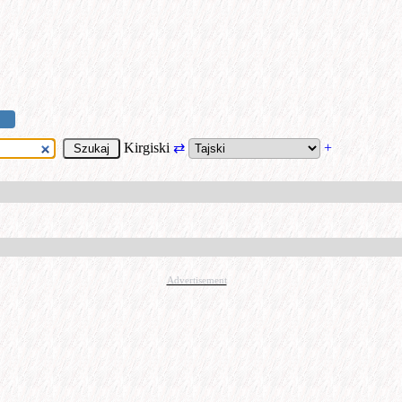
Kirgiski
⇄
+
Advertisement