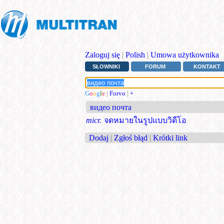
Zaloguj się
|
Polish
|
Umowa użytkownika
SŁOWNIKI
FORUM
KONTAKT
G
o
o
g
l
e
|
Forvo
|
+
видео почта
micr.
จดหมายในรูปแบบวิดีโอ
Dodaj
|
Zgłoś błąd
|
Krótki link