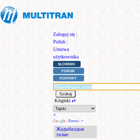
Zaloguj się
|
Polish
|
Umowa
użytkownika
SŁOWNIKI
FORUM
KONTAKT
Kirgiski
⇄
+
G
o
o
g
l
e
|
Forvo
|
+
Жадыбалдык
тизме