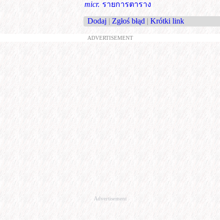
micr.
รายการตาราง
Dodaj
|
Zgłoś błąd
|
Krótki link
ADVERTISEMENT
Advertisement