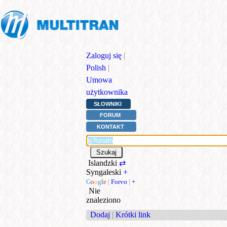
Zaloguj się
|
Polish
|
Umowa
użytkownika
SŁOWNIKI
FORUM
KONTAKT
Islandzki
⇄
Syngaleski
+
G
o
o
g
l
e
|
Forvo
|
+
Nie
znaleziono
Dodaj
|
Krótki link