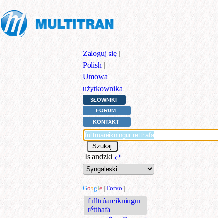
Zaloguj się
|
Polish
|
Umowa
użytkownika
SŁOWNIKI
FORUM
KONTAKT
Islandzki
⇄
+
G
o
o
g
l
e
|
Forvo
|
+
fulltrúareikningur
rétthafa