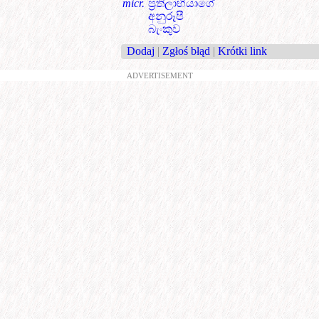
micr.
ප්‍රතිලාභියාගේ
අනුරූපී
බැංකුව
Dodaj
|
Zgłoś błąd
|
Krótki link
ADVERTISEMENT