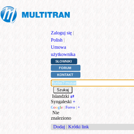
Zaloguj się
|
Polish
|
Umowa
użytkownika
SŁOWNIKI
FORUM
KONTAKT
Islandzki
⇄
Syngaleski
+
G
o
o
g
l
e
|
Forvo
|
+
Nie
znaleziono
Dodaj
|
Krótki link