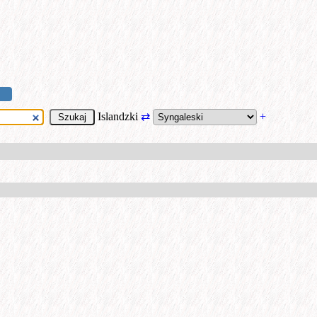
Islandzki
⇄
+