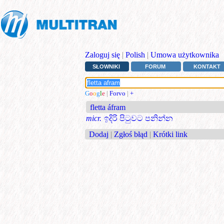
Zaloguj się
|
Polish
|
Umowa użytkownika
SŁOWNIKI
FORUM
KONTAKT
G
o
o
g
l
e
|
Forvo
|
+
fletta áfram
micr.
ඉදිරි පිටුවට පනින්න
Dodaj
|
Zgłoś błąd
|
Krótki link