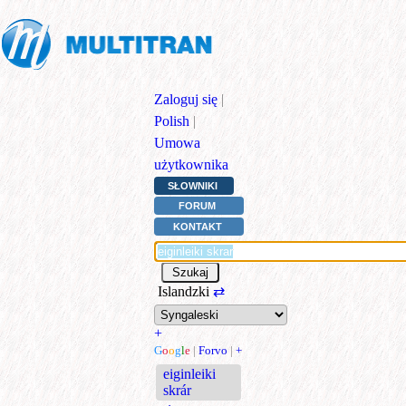
Zaloguj się
|
Polish
|
Umowa
użytkownika
SŁOWNIKI
FORUM
KONTAKT
Islandzki
⇄
+
G
o
o
g
l
e
|
Forvo
|
+
eiginleiki
skrár