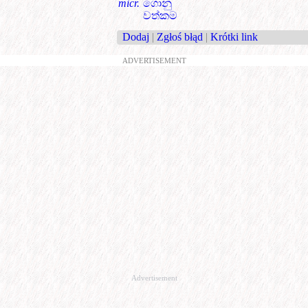
micr.
ගොනු
වත්කම
Dodaj
|
Zgłoś błąd
|
Krótki link
ADVERTISEMENT
Advertisement