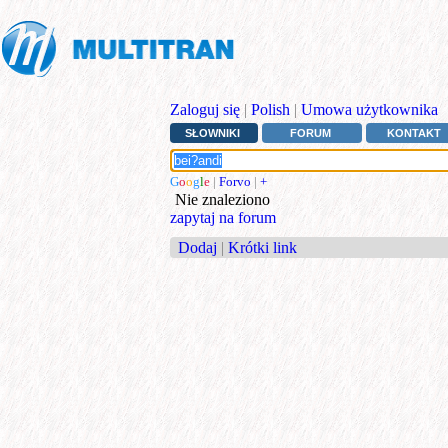
Zaloguj się
|
Polish
|
Umowa użytkownika
SŁOWNIKI
FORUM
KONTAKT
G
o
o
g
l
e
|
Forvo
|
+
Nie znaleziono
zapytaj na forum
Dodaj
|
Krótki link