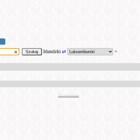
Irlandzki
⇄
+
Advertisement