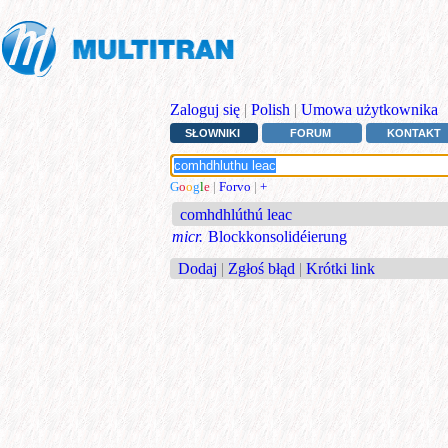
Zaloguj się
|
Polish
|
Umowa użytkownika
SŁOWNIKI
FORUM
KONTAKT
G
o
o
g
l
e
|
Forvo
|
+
comhdhlúthú leac
micr.
Blockkonsolidéierung
Dodaj
|
Zgłoś błąd
|
Krótki link