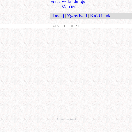
micr.
Verbindungs-
Manager
Dodaj
|
Zgłoś błąd
|
Krótki link
ADVERTISEMENT
Advertisement