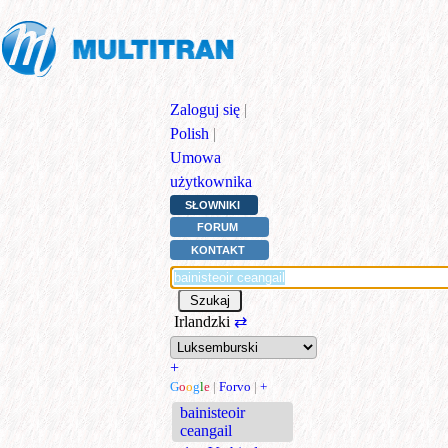
Zaloguj się
|
Polish
|
Umowa
użytkownika
SŁOWNIKI
FORUM
KONTAKT
Irlandzki
⇄
+
G
o
o
g
l
e
|
Forvo
|
+
bainisteoir
ceangail