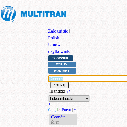
Zaloguj się
|
Polish
|
Umowa
użytkownika
SŁOWNIKI
FORUM
KONTAKT
Irlandzki
⇄
+
G
o
o
g
l
e
|
Forvo
|
+
Ceanáin
form.