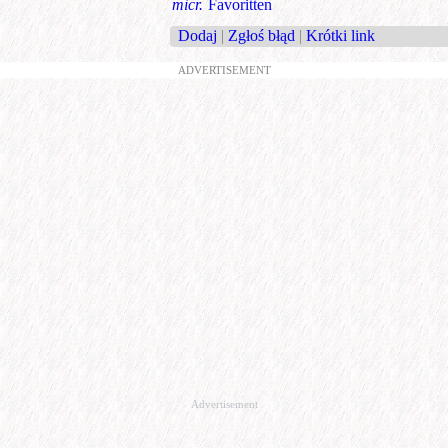
micr.
Favoritten
Dodaj
|
Zgłoś błąd
|
Krótki link
ADVERTISEMENT
Advertisement