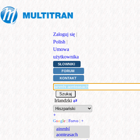
Zaloguj się
|
Polish
|
Umowa
użytkownika
SŁOWNIKI
FORUM
KONTAKT
Irlandzki
⇄
+
G
o
o
g
l
e
|
Forvo
|
+
ainmhí
aonteasach