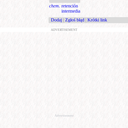
chem.
retención
intermedia
Dodaj
|
Zgłoś błąd
|
Krótki link
ADVERTISEMENT
Advertisement