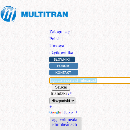
Zaloguj się
|
Polish
|
Umowa
użytkownika
SŁOWNIKI
FORUM
KONTAKT
Irlandzki
⇄
+
G
o
o
g
l
e
|
Forvo
|
+
aga coinneála
idirmheánach