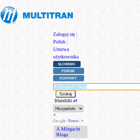
Zaloguj się
|
Polish
|
Umowa
użytkownika
SŁOWNIKI
FORUM
KONTAKT
Irlandzki
⇄
+
G
o
o
g
l
e
|
Forvo
|
+
A Mórgacht
Ríoga