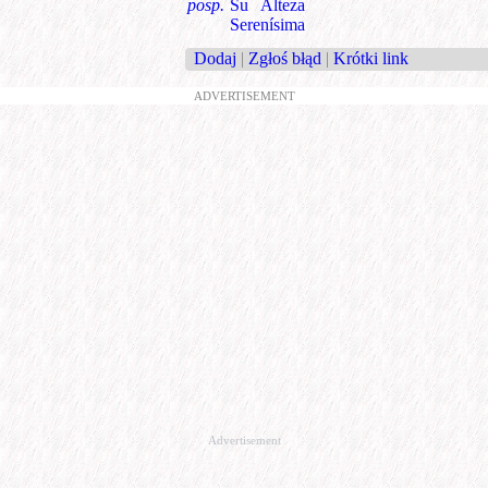
posp.
Su Alteza
Serenísima
Dodaj
|
Zgłoś błąd
|
Krótki link
ADVERTISEMENT
Advertisement