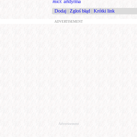
micr.
artdyrma
Dodaj
|
Zgłoś błąd
|
Krótki link
ADVERTISEMENT
Advertisement