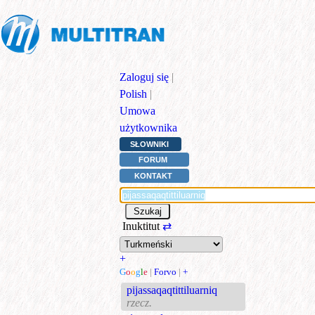
Zaloguj się
|
Polish
|
Umowa
użytkownika
SŁOWNIKI
FORUM
KONTAKT
Inuktitut
⇄
+
G
o
o
g
l
e
|
Forvo
|
+
pijassaqaqtittiluarniq
rzecz.