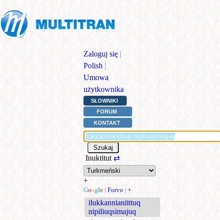
Zaloguj się
|
Polish
|
Umowa
użytkownika
SŁOWNIKI
FORUM
KONTAKT
Inuktitut
⇄
+
G
o
o
g
l
e
|
Forvo
|
+
ilukkannianiittuq
nipiliuqsimajuq