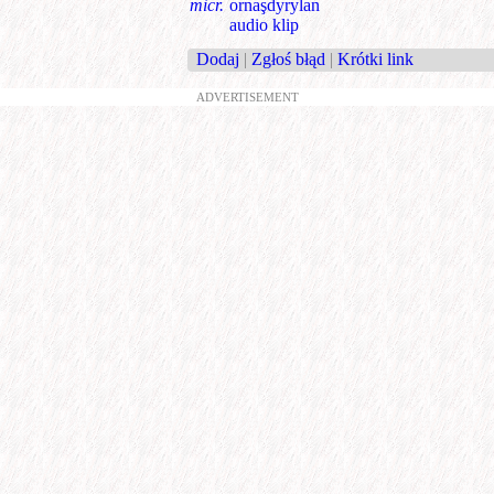
micr.
ornaşdyrylan
audio klip
Dodaj
|
Zgłoś błąd
|
Krótki link
ADVERTISEMENT