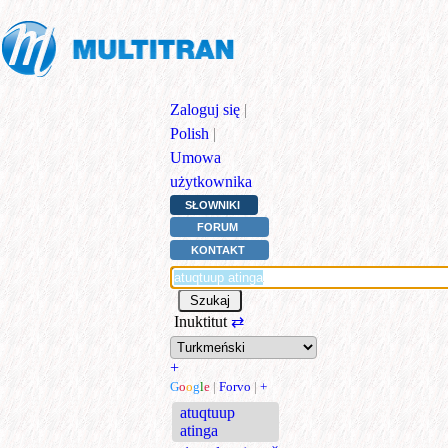
Zaloguj się
|
Polish
|
Umowa
użytkownika
SŁOWNIKI
FORUM
KONTAKT
Inuktitut
⇄
+
G
o
o
g
l
e
|
Forvo
|
+
atuqtuup
atinga