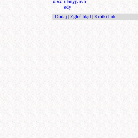
micr.
ulanyjynyň
ady
Dodaj
|
Zgłoś błąd
|
Krótki link