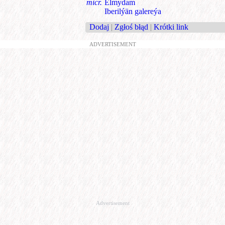
micr.
Elmydam
Iberilýän galereýa
Dodaj
|
Zgłoś błąd
|
Krótki link
ADVERTISEMENT
Advertisement