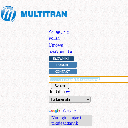
Zaloguj się
|
Polish
|
Umowa
użytkownika
SŁOWNIKI
FORUM
KONTAKT
Inuktitut
⇄
+
G
o
o
g
l
e
|
Forvo
|
+
Nuunginnaujarli
takujagaqarvik